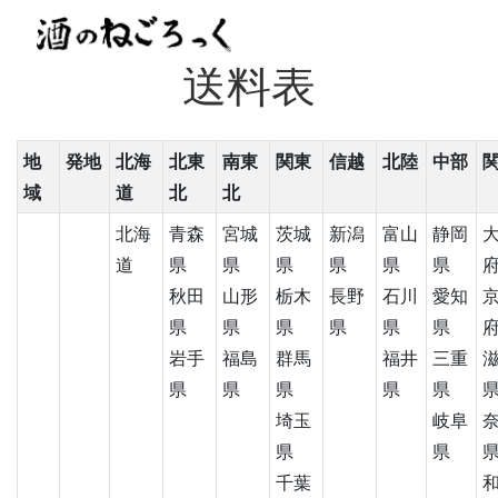
送料表
地
発地
北海
北東
南東
関東
信越
北陸
中部
域
道
北
北
北海
青森
宮城
茨城
新潟
富山
静岡
道
県
県
県
県
県
県
秋田
山形
栃木
長野
石川
愛知
県
県
県
県
県
県
岩手
福島
群馬
福井
三重
県
県
県
県
県
埼玉
岐阜
県
県
千葉